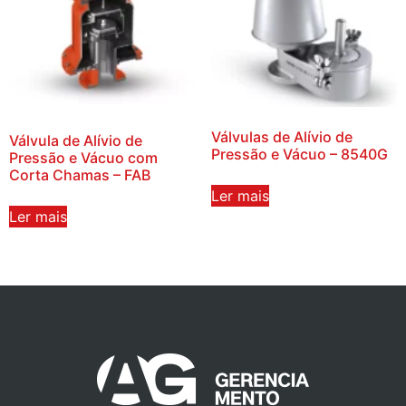
Válvulas de Alívio de
Válvula de Alívio de
Pressão e Vácuo – 8540G
Pressão e Vácuo com
Corta Chamas – FAB
Ler mais
Ler mais