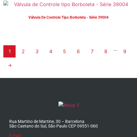
Válvula De Controle Tipo Borboleta - Série 39004
...
1
2
3
4
5
6
7
8
9
→
Rua Martino de Martine, 30 – Barcelona
São Caetano do Sul, São Paulo CEP 09551-060
E-mail