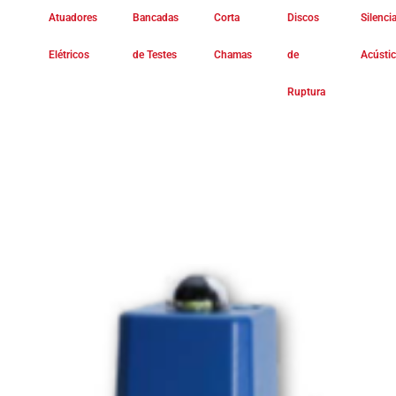
Atuadores
Bancadas
Corta
Discos
Silenci
Elétricos
de Testes
Chamas
de
Acústi
Ruptura