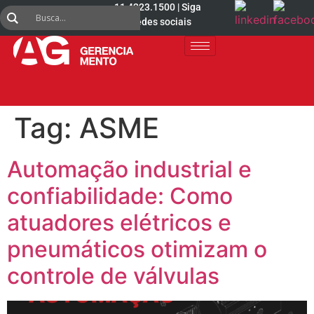
11 4223.1500 | Siga
nas redes sociais
Tag:
ASME
Automação industrial e
confiabilidade: Como
atuadores elétricos e
pneumáticos otimizam o
controle de válvulas