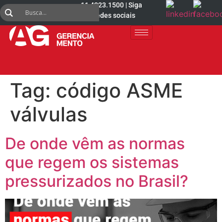
11 4223.1500 | Siga
nas redes sociais
Tag:
código ASME
válvulas
De onde vêm as normas
que regem os sistemas
pressurizados no Brasil?