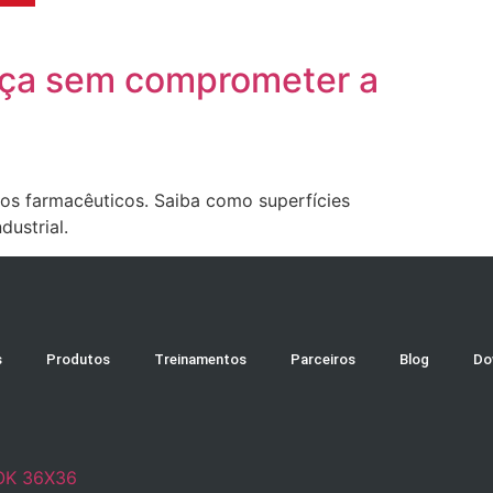
ança sem comprometer a
s farmacêuticos. Saiba como superfícies
ustrial.
s
Produtos
Treinamentos
Parceiros
Blog
Do