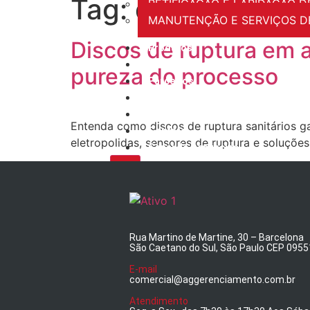
Tag:
disco de rup
RETIFICAÇÃO E LAPIDAÇÃO D
MANUTENÇÃO E SERVIÇOS DE
Discos de ruptura em 
Produtos
Treinamentos
pureza do processo
Parceiros
Blog
Download
Entenda como discos de ruptura sanitários 
Contato
eletropolidas, sensores de ruptura e soluçõe
Canal de Denúncias
X
Rua Martino de Martine, 30 – Barcelona
São Caetano do Sul, São Paulo CEP 095
E-mail
comercial@aggerenciamento.com.br
Atendimento