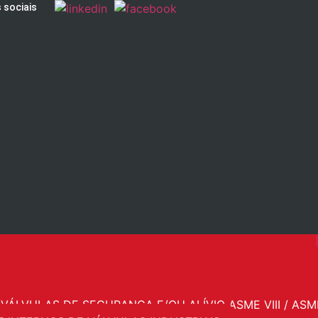
 sociais
VÁLVULAS DE SEGURANÇA E/OU ALÍVIO ASME VIII / ASME