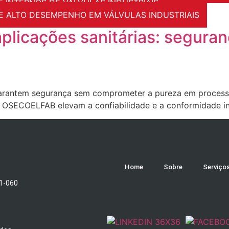
tura farmacêutico
E INTERNOS DE VÁLVULAS INDUSTRIAIS
 ALTO DESEMPENHO EM VÁLVULAS INDUSTRIAIS
aplicações sanitárias: segur
garantem segurança sem comprometer a pureza em processo
s OSECOELFAB elevam a confiabilidade e a conformidade ind
Home
Sobre
Serviço
51-060