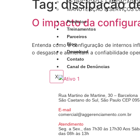
Tag:
dissipação d
RETIFICAÇÃO E LAPIDAÇÃO D
MANUTENÇÃO E SERVIÇOS DE
O impacto da configura
Produtos
Treinamentos
Parceiros
Blog
Entenda como a configuração de internos infl
Download
o desgaste e aumentam a confiabilidade oper
Contato
Canal de Denúncias
X
Rua Martino de Martine, 30 – Barcelona
São Caetano do Sul, São Paulo CEP 09
E-mail
comercial@aggerenciamento.com.br
Atendimento
Seg. a Sex., das 7h30 às 17h30 Aos Sá
das 08h às 13h