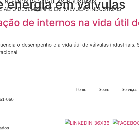
e energia em válvulas
E INTERNOS DE VÁLVULAS INDUSTRIAIS
 ALTO DESEMPENHO EM VÁLVULAS INDUSTRIAIS
ção de internos na vida útil d
uencia o desempenho e a vida útil de válvulas industriais
acional.
Home
Sobre
Serviços
551-060
bados