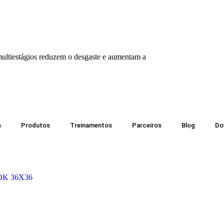
 multiestágios reduzem o desgaste e aumentam a
s
Produtos
Treinamentos
Parceiros
Blog
Do