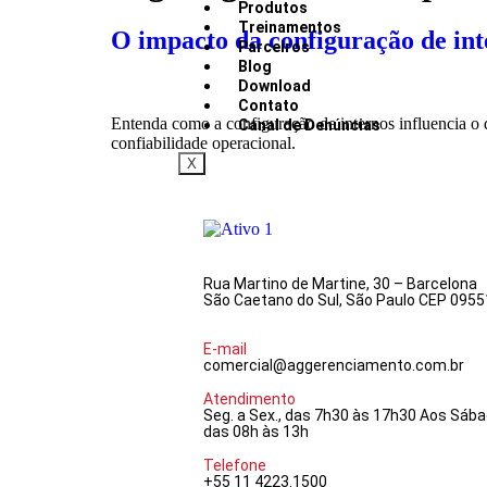
Produtos
Treinamentos
O impacto da configuração de inte
Parceiros
Blog
Download
Contato
Entenda como a configuração de internos influencia o 
Canal de Denúncias
confiabilidade operacional.
X
Rua Martino de Martine, 30 – Barcelona
São Caetano do Sul, São Paulo CEP 095
E-mail
comercial@aggerenciamento.com.br
Atendimento
Seg. a Sex., das 7h30 às 17h30 Aos Sáb
das 08h às 13h
Telefone
+55 11 4223.1500