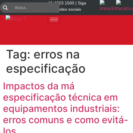
11 4223.1500 | Siga
nas redes sociais
Tag:
erros na
especificação
Impactos da má
especificação técnica em
equipamentos industriais:
erros comuns e como evitá-
los