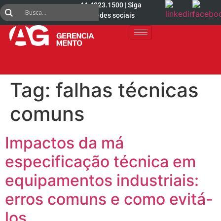
11 4223.1500 | Siga
nas redes sociais
Tag:
falhas técnicas
comuns
Impactos da má
especificação técnica em
equipamentos industriais:
erros comuns e como evitá-
los