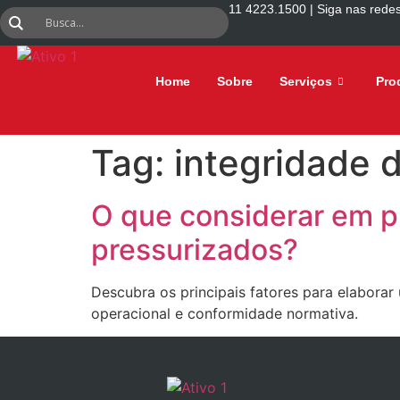
11 4223.1500 | Siga nas redes
Home
Sobre
Serviços
Pro
Tag:
integridade 
O que considerar em p
pressurizados?
Descubra os principais fatores para elabora
operacional e conformidade normativa.