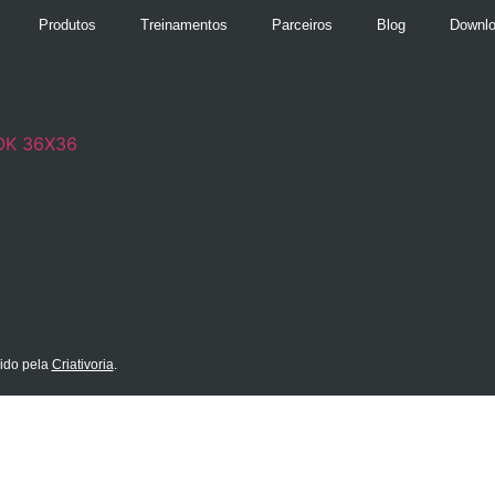
Produtos
Treinamentos
Parceiros
Blog
Downl
ido pela
Criativoria
.