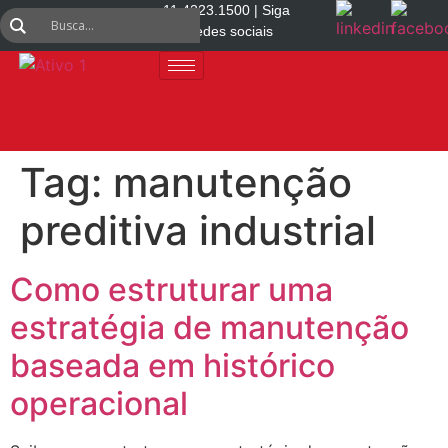
11 4223.1500 | Siga
nas redes sociais
Tag:
manutenção
preditiva industrial
Como estruturar uma
estratégia de manutenção
baseada em histórico
operacional