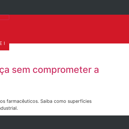
 I
ança sem comprometer a
s farmacêuticos. Saiba como superfícies
ustrial.