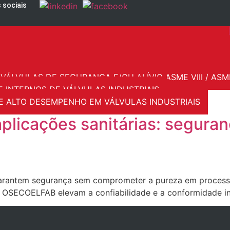
 sociais
VÁLVULAS DE SEGURANÇA E/OU ALÍVIO ASME VIII / ASME
ocessos industriais
E INTERNOS DE VÁLVULAS INDUSTRIAIS
 ALTO DESEMPENHO EM VÁLVULAS INDUSTRIAIS
aplicações sanitárias: segur
garantem segurança sem comprometer a pureza em processo
s OSECOELFAB elevam a confiabilidade e a conformidade ind