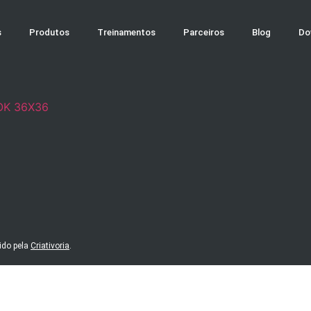
s
Produtos
Treinamentos
Parceiros
Blog
Do
ido pela
Criativoria
.