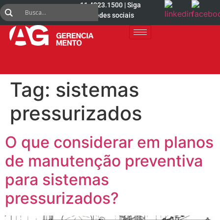
11 4223.1500 | Siga
nas redes sociais
Tag:
sistemas
pressurizados
O que considerar em planos
de manutenção preventiva
para sistemas
pressurizados?