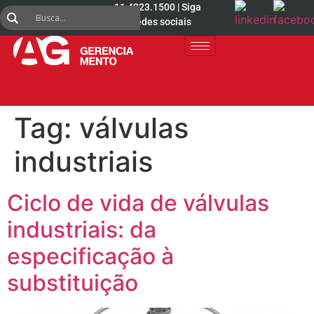
11 4223.1500 | Siga
nas redes sociais
Tag:
válvulas
industriais
Ciclo de vida de válvulas
industriais: da
especificação à
substituição