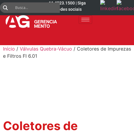
11 4223.1500 | Siga
nas redes sociais
Início
/
Válvulas Quebra-Vácuo
/ Coletores de Impurezas
e Filtros FI 6.01
Coletores de