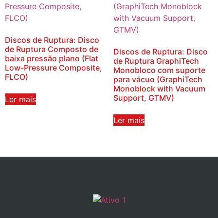
Discos de Ruptura: Disco
de Ruptura Composto de
Discos de Ruptura: Disco
baixa pressão plano (Flat
de Ruptura GraphiTech
Low-Pressure Composite,
Monobloco com suporte
FLCO)
para vácuo (GraphiTech
Monoblock with Vacuum
Support, GTMV)
Ler mais
Ler mais