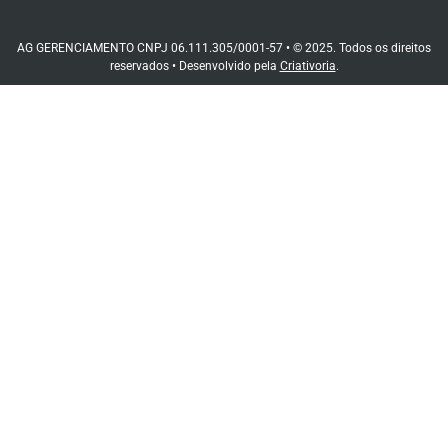
AG GERENCIAMENTO CNPJ 06.111.305/0001-57 • © 2025. Todos os direitos
reservados • Desenvolvido pela
Criativoria
.