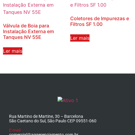
Coletores de Impurezas e
Filtros SF 1.00
Válvula de Boia para
Instalação Externa em
Tanques NV 55E
Ler mais
Ler mais
Rua Martino de Martine, 30 – Barcelona
São Caetano do Sul, São Paulo CEP 09551-060
E-mail
comercial@aggerenciamento.com.br