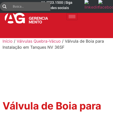
11 4223.1500 | Siga
nas redes sociais
Início
/
Válvulas Quebra-Vácuo
/ Válvula de Boia para
Instalação em Tanques NV 36SF
Válvula de Boia para