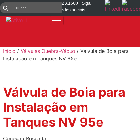
11 4223.1500 | Siga
nas redes sociais
Início
/
Válvulas Quebra-Vácuo
/ Válvula de Boia para
Instalação em Tanques NV 95e
Válvula de Boia para
Instalação em
Tanques NV 95e
Conexão Roscada: