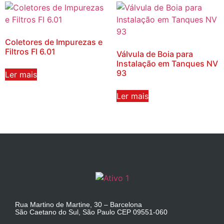
Coletores de Impurezas e
Filtros FI 6.01
Válvula de Boia para
Instalação em Tanques NV
93
Ler mais
Ler mais
Rua Martino de Martine, 30 – Barcelona
São Caetano do Sul, São Paulo CEP 09551-060