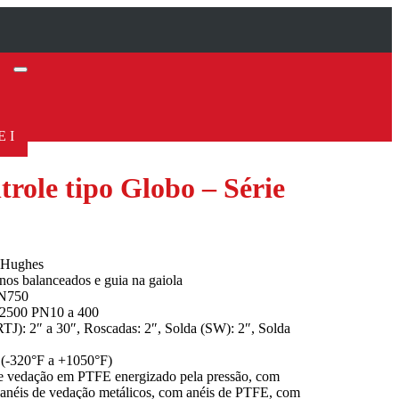
 I
trole tipo Globo – Série
r Hughes
rnos balanceados e guia na gaiola
DN750
 2500 PN10 a 400
J): 2″ a 30″, Roscadas: 2″, Solda (SW): 2″, Solda
 (-320°F a +1050°F)
e vedação em PTFE energizado pela pressão, com
m anéis de vedação metálicos, com anéis de PTFE, com