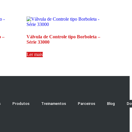
o –
Válvula de Controle tipo Borboleta –
Série 33000
Ler mais
s
Produtos
Treinamentos
Parceiros
Blog
Do