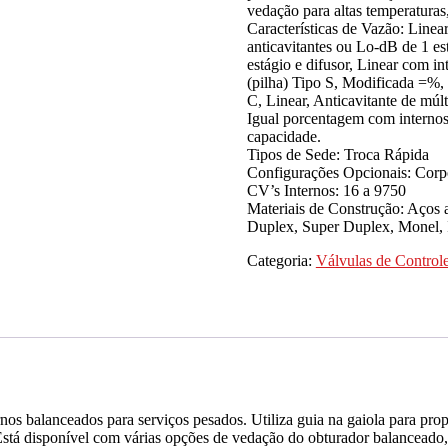
vedação para altas temperaturas,
Características de Vazão: Linea
anticavitantes ou Lo-dB de 1 e
estágio e difusor, Linear com i
(pilha) Tipo S, Modificada =%, 
C, Linear, Anticavitante de múlt
Igual porcentagem com internos 
capacidade.
Tipos de Sede: Troca Rápida
Configurações Opcionais: Corpo
CV’s Internos: 16 a 9750
Materiais de Construção: Aços 
Duplex, Super Duplex, Monel, 
Categoria:
Válvulas de Control
os balanceados para serviços pesados. Utiliza guia na gaiola para propo
Está disponível com várias opções de vedação do obturador balanceado,