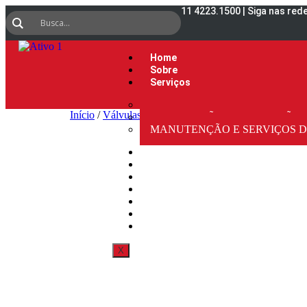
11 4223.1500 | Siga nas red
Home
Sobre
Serviços
SERVIÇOS DE TESTE ON LINE
Início
/
Válvulas de Controle
/ Válvula de controle tip
RETIFICAÇÃO E LAPIDAÇÃO 
MANUTENÇÃO E SERVIÇOS D
Produtos
Treinamentos
Parceiros
Blog
Download
Contato
Canal de Denúncias
X