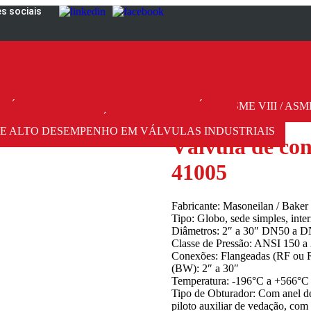
es sociais
 VÁLVULAS DE SEGURANÇA E/OU ALÍVIO ASME VIII / ASME
o Globo – Série 41005
DE INTERNOS DE VÁLVULAS INDUSTRIAIS
E ALTO DESEMPENHO EM VÁLVULAS INDUSTRIAIS
Válvula de con
41005
Fabricante: Masoneilan / Bake
Tipo: Globo, sede simples, inte
Diâmetros: 2″ a 30″ DN50 a 
Classe de Pressão: ANSI 150 a
Conexões: Flangeadas (RF ou RT
(BW): 2″ a 30″
Temperatura: -196°C a +566°C
Tipo de Obturador: Com anel d
piloto auxiliar de vedação, co