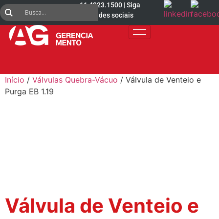
11 4223.1500 | Siga
nas redes sociais
Início
/
Válvulas Quebra-Vácuo
/ Válvula de Venteio e
Purga EB 1.19
Válvula de Venteio e