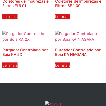
Coletores de Impurezas e
Coletores de Impurezas e
Filtros FI 6.01
Filtros SF 1.00
Ler mais
Ler mais
Purgador Controlado por
Purgador Controlado por
Boia KA 2X
Boia KA NIAGARA
Ler mais
Ler mais