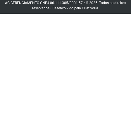
AG GERENCIAMENTO CNPJ 06.111.305/0001-57 • © 2025. Todos os direitos
reservados • Desenvolvido pela
Criativoria
.