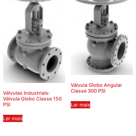
Válvula Globo Angular
Classe 300 PSI
Válvulas Industriais:
Válvula Globo Classe 150
PSI
Ler mais
Ler mais