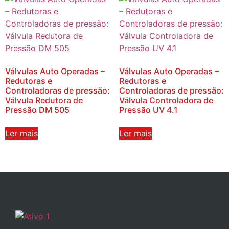
Válvulas Auto Operadas –
Válvulas Auto Operadas –
Redutoras e
Redutoras e
Controladoras de pressão:
Controladoras de pressão:
Válvula Redutora de
Válvula Controladora de
Pressão DM 505
Pressão UV 4.1
Ler mais
Ler mais