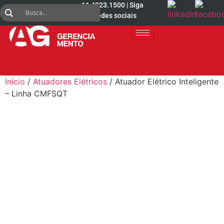
11 4223.1500 | Siga
nas redes sociais
Início
/
Atuadores Elétricos
/ Atuador Elétrico Inteligente
– Linha CMFSQT