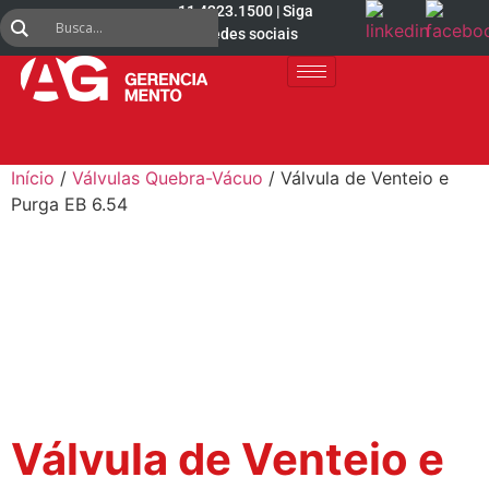
11 4223.1500 | Siga
nas redes sociais
Início
/
Válvulas Quebra-Vácuo
/ Válvula de Venteio e
Purga EB 6.54
Válvula de Venteio e