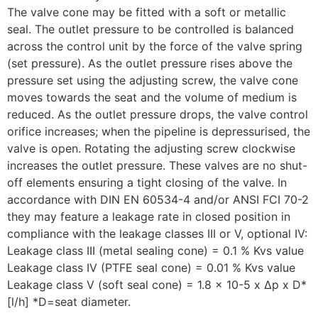
The valve cone may be fitted with a soft or metallic
seal. The outlet pressure to be controlled is balanced
across the control unit by the force of the valve spring
(set pressure). As the outlet pressure rises above the
pressure set using the adjusting screw, the valve cone
moves towards the seat and the volume of medium is
reduced. As the outlet pressure drops, the valve control
orifice increases; when the pipeline is depressurised, the
valve is open. Rotating the adjusting screw clockwise
increases the outlet pressure. These valves are no shut-
off elements ensuring a tight closing of the valve. In
accordance with DIN EN 60534-4 and/or ANSI FCI 70-2
they may feature a leakage rate in closed position in
compliance with the leakage classes III or V, optional IV:
Leakage class III (metal sealing cone) = 0.1 % Kvs value
Leakage class IV (PTFE seal cone) = 0.01 % Kvs value
Leakage class V (soft seal cone) = 1.8 x 10-5 x Δp x D*
[l/h] *D=seat diameter.