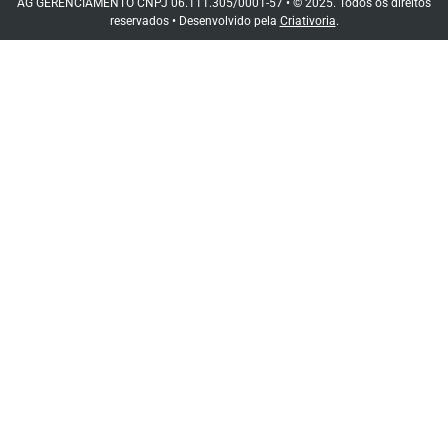
AG GERENCIAMENTO CNPJ 06.111.305/0001-57 • © 2025. Todos os direitos
reservados • Desenvolvido pela
Criativoria
.