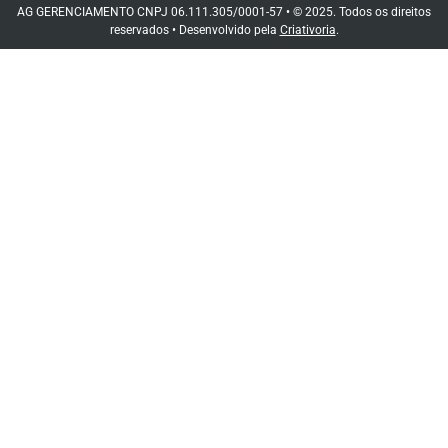
AG GERENCIAMENTO CNPJ 06.111.305/0001-57 • © 2025. Todos os direitos
reservados • Desenvolvido pela
Criativoria
.