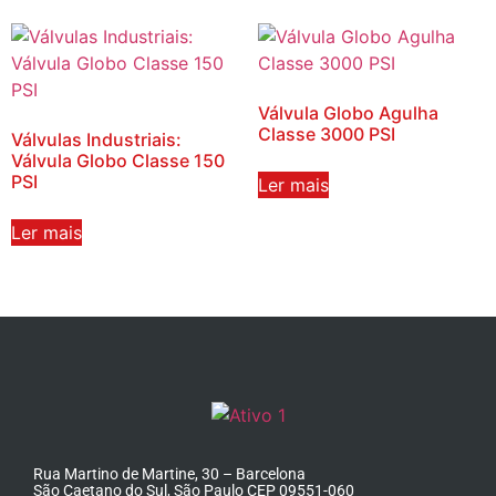
Válvula Globo Agulha
Classe 3000 PSI
Válvulas Industriais:
Válvula Globo Classe 150
PSI
Ler mais
Ler mais
Rua Martino de Martine, 30 – Barcelona
São Caetano do Sul, São Paulo CEP 09551-060