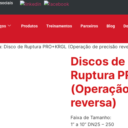
 sociais
iços
Produtos
Treinamentos
Parceiros
Blog
Do
a: Disco de Ruptura PRO+KRGL (Operação de precisão reve
Discos de
Ruptura 
(Operação
reversa)
Faixa de Tamanho:
1” a 10” DN25 – 250