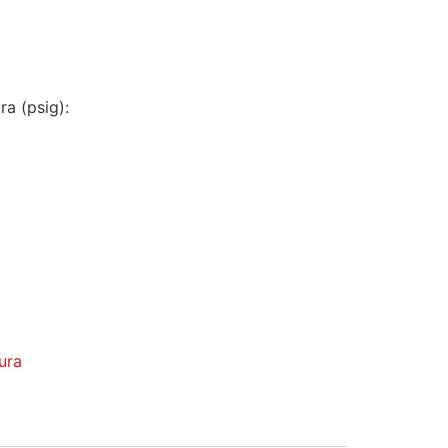
a (psig):
ura