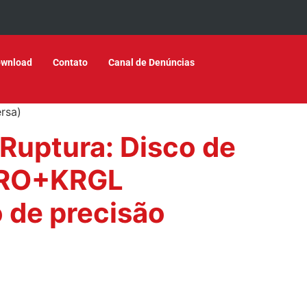
wnload
Contato
Canal de Denúncias
rsa)
 Ruptura: Disco de
PRO+KRGL
 de precisão