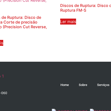
Discos de Ruptura: Disco 
Ruptura FM-S
 de Ruptura: Disco de
Ler mais
a Corte de precisão
o (Precision Cut Reverse,
is
Home
Sobre
Serviços
1-060