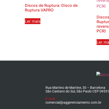
Discos de Ruptura: Disco de
Ruptura VAPRO
Discos
Ler mais
Ruptur
revers
PCR)
Ler ma
Rua Martino de Martine, 30 – Barcelona
São Caetano do Sul, São Paulo CEP 0955
E-mail
comercial@aggerenciamento.com.br