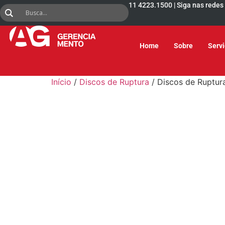
11 4223.1500 | Siga nas redes
Home
Sobre
Serv
Início
/
Discos de Ruptura
/ Discos de Ruptur