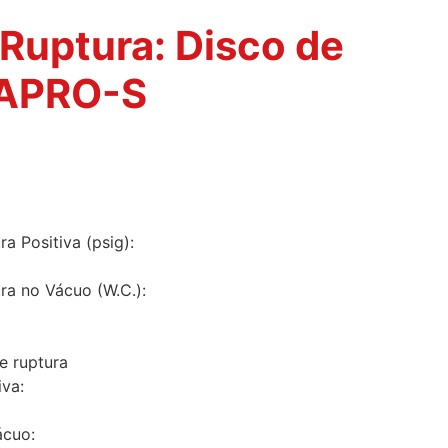
 Ruptura: Disco de
VAPRO-S
a Positiva (psig):
ra no Vácuo (W.C.):
e ruptura
iva:
ácuo: