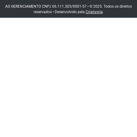
AG GERENCIAMENTO CNPJ 06.111.305/0001-57 • © 2025. Todos os direitos
reservados • Desenvolvido pela
Criativoria
.