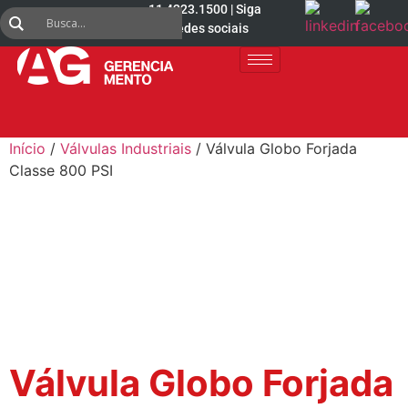
11 4223.1500 | Siga
nas redes sociais
Início
/
Válvulas Industriais
/ Válvula Globo Forjada
Classe 800 PSI
Válvula Globo Forjada