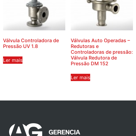
Válvula Controladora de
Válvulas Auto Operadas –
Pressão UV 1.8
Redutoras e
Controladoras de pressão:
Válvula Redutora de
Ler mais
Pressão DM 152
Ler mais