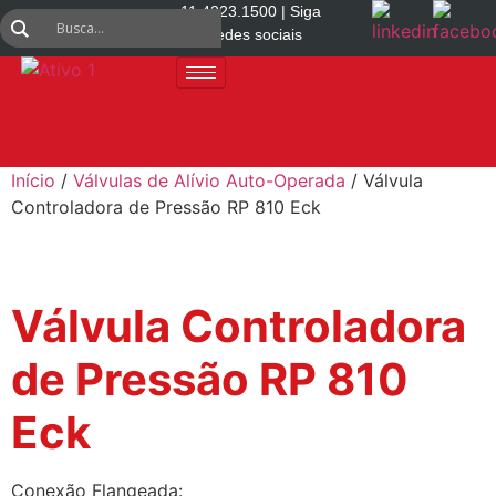
11 4223.1500 | Siga
nas redes sociais
Início
/
Válvulas de Alívio Auto-Operada
/ Válvula
Controladora de Pressão RP 810 Eck
Válvula Controladora
de Pressão RP 810
Eck
Conexão Flangeada: